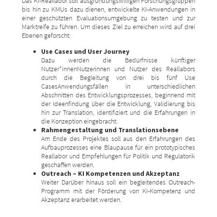
Das KI-Reallabor soll ausgründungswilligen Forschungsgruppen
bis hin zu KMUs dazu dienen, entwickelte KI-Anwendungen in
einer geschützten Evaluationsumgebung zu testen und zur
Marktreife zu führen. Um dieses Ziel zu erreichen wird auf drei
Ebenen geforscht:
Use Cases und User Journey
Dazu werden die Bedürfnisse künftiger
Nutzer*innenNutzerinnen und Nutzer des Reallabors
durch die Begleitung von drei bis fünf Use
CasesAnwendungsfällen in unterschiedlichen
Abschnitten des Entwicklungsprozesses, beginnend mit
der Ideenfindung über die Entwicklung, Validierung bis
hin zur Translation, identifiziert und die Erfahrungen in
die Konzeption eingebracht.
Rahmengestaltung und Translationsebene
Am Ende des Projektes soll aus den Erfahrungen des
Aufbauprozesses eine Blaupause für ein prototypisches
Reallabor und Empfehlungen für Politik und Regulatorik
geschaffen werden.
Outreach – KI Kompetenzen und Akzeptanz
Weiter Darüber hinaus soll ein begleitendes Outreach-
Programm mit der Förderung von KI-Kompetenz und
Akzeptanz erarbeitet werden.