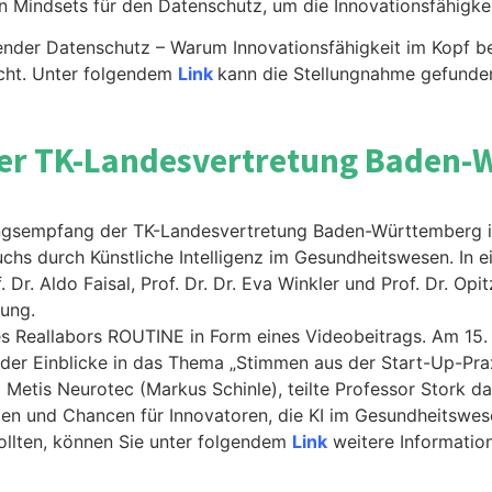
en Mindsets für den Datenschutz, um die Innovationsfähigke
tender Datenschutz – Warum Innovationsfähigkeit im Kopf 
icht. Unter folgendem
Link
kann die Stellungnahme gefunde
er TK-Landesvertretung Baden-W
ingsempfang der TK-Landesvertretung Baden-Württemberg in 
hs durch Künstliche Intelligenz im Gesundheitswesen. In e
 Dr. Aldo Faisal, Prof. Dr. Dr. Eva Winkler und Prof. Dr. Op
gung.
 des Reallabors ROUTINE in Form eines Videobeitrags. Am 1
, der Einblicke in das Thema „Stimmen aus der Start-Up-Pr
d Metis Neurotec (Markus Schinle), teilte Professor Stork
gen und Chancen für Innovatoren, die KI im Gesundheitswe
sollten, können Sie unter folgendem
Link
weitere Informatio